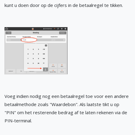
kunt u doen door op de cijfers in de betaalregel te tikken.
Voeg indien nodig nog een betaalregel toe voor een andere
betaalmethode zoals "Waardebon". Als laatste tikt u op
"PIN" om het resterende bedrag af te laten rekenen via de
PIN-terminal.