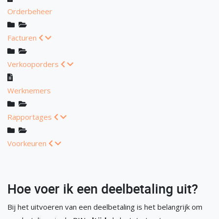
Orderbeheer
Facturen
Verkooporders
Werknemers
Rapportages
Voorkeuren
Hoe voer ik een deelbetaling uit?
Bij het uitvoeren van een deelbetaling is het belangrijk om