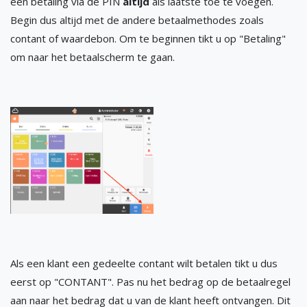
een betaling via de PIN
altijd
als laatste toe te voegen.
Begin dus altijd met de andere betaalmethodes zoals
contant of waardebon. Om te beginnen tikt u op "Betaling"
om naar het betaalscherm te gaan.
Als een klant een gedeelte contant wilt betalen tikt u dus
eerst op "CONTANT". Pas nu het bedrag op de betaalregel
aan naar het bedrag dat u van de klant heeft ontvangen. Dit